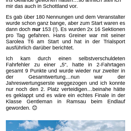
ins Gelände geworfen hätten…so ähnlich stell ich
mir das auch in Schottland vor.
Es gab über 180 Nennungen und dem Veranstalter
wurde schon ganz bange, aber zum Start waren es
dann doch
nur
153 (!). Es wurden 2x 16 Sektionen
pro Tag gefahren. Hans Greiner war mit seiner
Sarolea T6 am Start und hat in der Trialsport
ausführlich darüber berichtet.
Ich kam durch einen selbstverschuldeten
Fahrfehler zu einer „5“, hatte in 2-Fahrtagen
gesamt 9 Punkte und wurde wieder nur zweiter in
der Gesamtwertung…nun war der
Jahreswertungserste weggezogen und ich konnte
nur noch den 2. Platz verteidigen…beinahe hätte
es geklappt und es wäre ein echtes Finale in der
Klasse Gentleman in Ramsau beim Endlauf
geworden. 😊