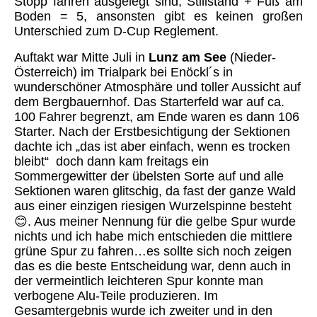
Stopp fahren ausgelegt sind, Stillstand + Fuß am
Boden = 5, ansonsten gibt es keinen großen
Unterschied zum D-Cup Reglement.
Auftakt war Mitte Juli in
Lunz am See
(Nieder-
Österreich) im Trialpark bei Enöckl´s in
wunderschöner Atmosphäre und toller Aussicht auf
dem Bergbauernhof. Das Starterfeld war auf ca.
100 Fahrer begrenzt, am Ende waren es dann 106
Starter. Nach der Erstbesichtigung der Sektionen
dachte ich „das ist aber einfach, wenn es trocken
bleibt“ doch dann kam freitags ein
Sommergewitter der übelsten Sorte auf und alle
Sektionen waren glitschig, da fast der ganze Wald
aus einer einzigen riesigen Wurzelspinne besteht
😊
. Aus meiner Nennung für die gelbe Spur wurde
nichts und ich habe mich entschieden die mittlere
grüne Spur zu fahren…es sollte sich noch zeigen
das es die beste Entscheidung war, denn auch in
der vermeintlich leichteren Spur konnte man
verbogene Alu-Teile produzieren. Im
Gesamtergebnis wurde ich zweiter und in den