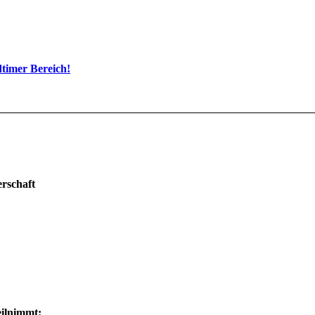
dtimer Bereich!
erschaft
ilnimmt: